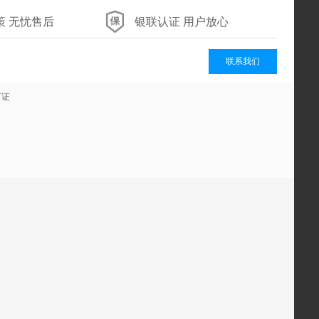
策 无忧售后
银联认证 用户放心
联系我们
可证