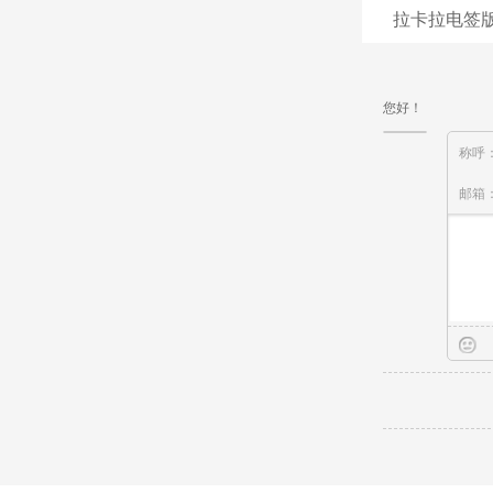
拉卡拉电签版
您好！
称呼
邮箱