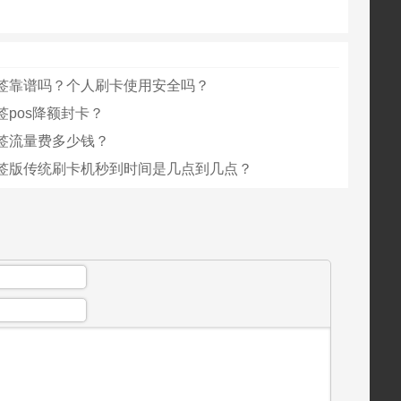
签靠谱吗？个人刷卡使用安全吗？
签pos降额封卡？
签流量费多少钱？
签版传统刷卡机秒到时间是几点到几点？