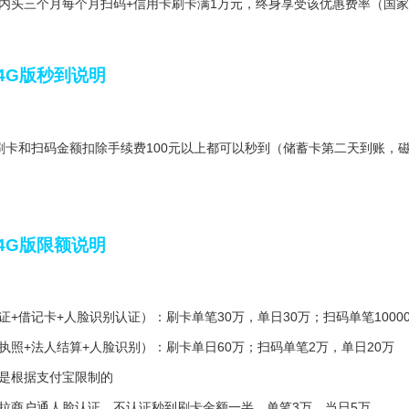
内头三个月每个月扫码+信用卡刷卡满1万元，终身享受该优惠费率（国
4G版秒到说明
：00刷卡和扫码金额扣除手续费100元以上都可以秒到（储蓄卡第二天到
4G版限额说明
+借记卡+人脸识别认证）：刷卡单笔30万，单日30万；扫码单笔10000
执照+法人结算+人脸识别）：刷卡单日60万；扫码单笔2万，单日20万
是根据支付宝限制的
拉商户通人脸认证，不认证秒到刷卡金额一半，单笔3万，当日5万