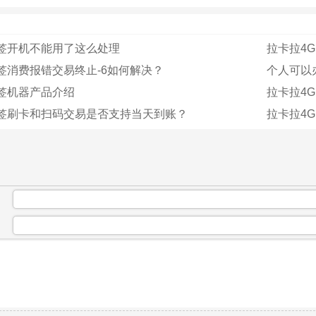
电签开机不能用了这么处理
拉卡拉4
签消费报错交易终止-6如何解决？
个人可以
签机器产品介绍
拉卡拉4
电签刷卡和扫码交易是否支持当天到账？
拉卡拉4
：
：