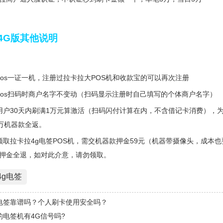
4G版其他说明
pos一证一机，注册过拉卡拉大POS机和收款宝的可以再次注册
pos扫码时商户名字不变动（扫码显示注册时自己填写的个体商户名字）
用户30天内刷满1万元算激活（扫码闪付计算在内，不含借记卡消费），为
1万机器款全返。
领取拉卡拉4g电签POS机，需交机器款押金59元（机器带摄像头，成本也
押金全退，如对此介意，请勿领取。
4g电签
电签靠谱吗？个人刷卡使用安全吗？
的电签机有4G信号吗?