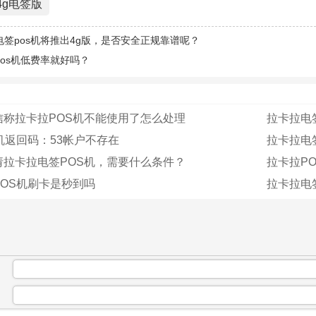
4g电签版
电签pos机将推出4g版，是否安全正规靠谱呢？
pos机低费率就好吗？
信称拉卡拉POS机不能使用了怎么处理
拉卡拉电
机返回码：53帐户不存在
拉卡拉电签
请拉卡拉电签POS机，需要什么条件？
拉卡拉PO
OS机刷卡是秒到吗
拉卡拉电
：
：