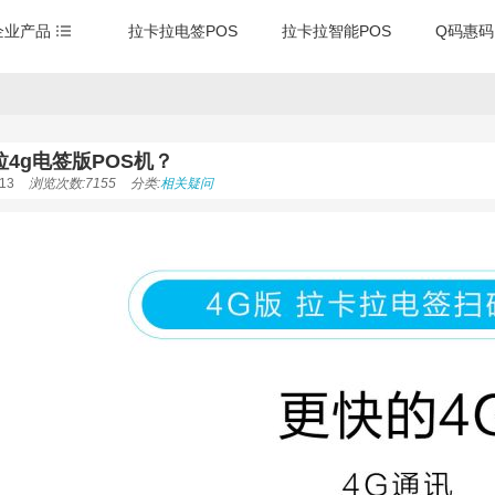
企业产品
拉卡拉电签POS
拉卡拉智能POS
Q码惠码
4g电签版POS机？
13
浏览次数:7155
分类:
相关疑问