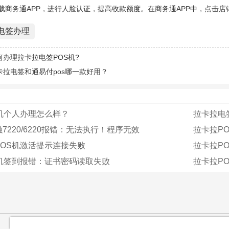
下载商务通APP，进行人脸认证，提高收款额度。在商务通APP中，点击
电签办理
何办理拉卡拉电签POS机?
卡拉电签和通易付pos哪一款好用？
机个人办理怎么样？
拉卡拉电
7220/6220报错：无法执行！程序无效
拉卡拉P
POS机激活提示连接失败
拉卡拉PO
S机签到报错：证书密码读取失败
拉卡拉P
：