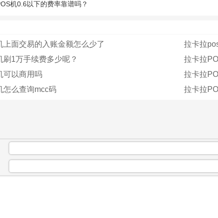
OS机0.6以下的费率靠谱吗？
S机上面交易的入账金额怎么少了
拉卡拉p
机刷1万手续费多少呢？
拉卡拉P
机可以商用吗
拉卡拉P
机怎么查询mcc码
拉卡拉P
：
：