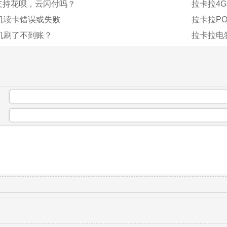
支持花呗，云闪付吗？
拉卡拉4
机读卡错误或失败
拉卡拉PO
机刷了不到账？
拉卡拉电
：
：