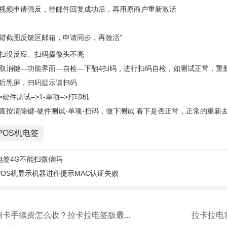
视频申请强反，待邮件回复成功后，再用原商户重新激活
错截图反馈区邮箱，申请同步，再激活”
扫没反应、扫码摄像头不亮
取消键—功能界面—自检—下翻4扫码，进行扫码自检，如测试正常，重
后黑屏，扫码提示请扫码
>硬件测试–>1-单项–>打印机
直按清除键-硬件测试-单项-扫码，做下测试 看下是否正常，正常的重新
POS机电签
电签4G不能扫微信吗
POS机显示机器进件提示MAC认证失败
卡手续费怎么收？拉卡拉电签版最...
拉卡拉电