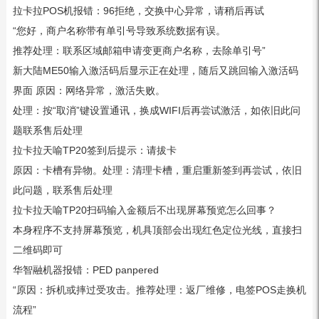
拉卡拉POS机报错：96拒绝，交换中心异常，请稍后再试
“您好，商户名称带有单引号导致系统数据有误。
推荐处理：联系区域邮箱申请变更商户名称，去除单引号”
新大陆ME50输入激活码后显示正在处理，随后又跳回输入激活码
界面 原因：网络异常，激活失败。
处理：按“取消”键设置通讯，换成WIFI后再尝试激活，如依旧此问
题联系售后处理
拉卡拉天喻TP20签到后提示：请拔卡
原因：卡槽有异物。处理：清理卡槽，重启重新签到再尝试，依旧
此问题，联系售后处理
拉卡拉天喻TP20扫码输入金额后不出现屏幕预览怎么回事？
本身程序不支持屏幕预览，机具顶部会出现红色定位光线，直接扫
二维码即可
华智融机器报错：PED panpered
“原因：拆机或摔过受攻击。推荐处理：返厂维修，电签POS走换机
流程”