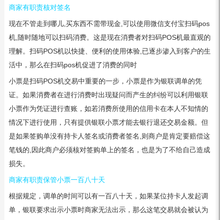
商家有职责核对签名
现在不管走到哪儿,买东西不需带现金,可以使用微信支付宝扫码pos
机,随时随地可以扫码消费。这是现在消费者对扫码POS机最直观的
理解。扫码POS机以快捷、便利的使用体验,已逐步渗入到客户的生
活中，那么在扫码pos机促进了消费的同时
小票是扫码POS机交易中重要的一步，小票是作为银联调单的凭
证。如果消费者在进行消费时出现疑问而产生的纠纷可以利用银联
小票作为凭证进行查账，如若消费所使用的信用卡在本人不知情的
情况下进行使用，只有提供银联小票才能去银行退还交易金额。但
是如果签购单没有持卡人签名或消费者签名,则商户是肯定要赔偿这
笔钱的,因此商户必须核对签购单上的签名，也是为了不给自己造成
损失。
商家有职责保管小票一百八十天
根据规定，调单的时间可以有一百八十天，如果某位持卡人发起调
单，银联要求出示小票时商家无法出示，那么这笔交易就会被认为