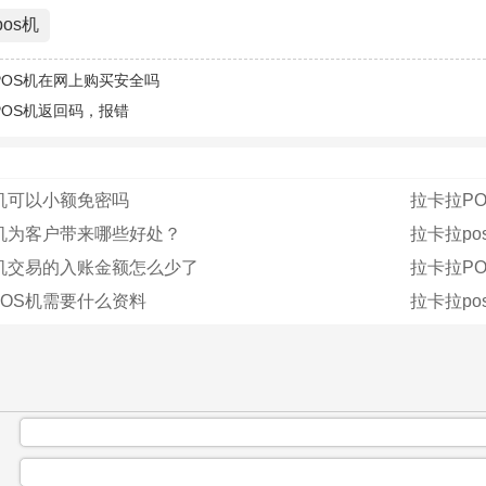
os机
POS机在网上购买安全吗
POS机返回码，报错
机可以小额免密吗
拉卡拉P
S机为客户带来哪些好处？
拉卡拉p
S机交易的入账金额怎么少了
拉卡拉P
OS机需要什么资料
拉卡拉p
：
：