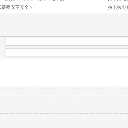
低费率安不安全？
拉卡拉电
：
：