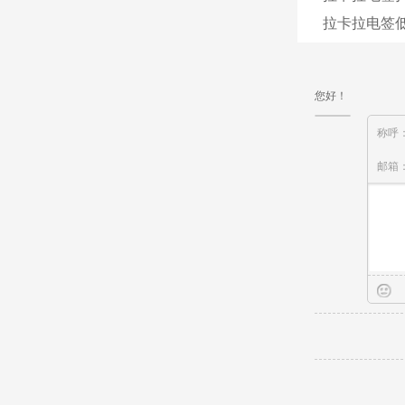
拉卡拉电签
您好！
称呼
邮箱