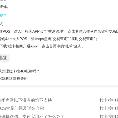
维修。
易？
式：
;电签POS：进入汇拓客APP点击“交易管理”，点击具体合作伙伴名称和交
蜻蜓&amp;大POS：登录cps点击“交易查询”-“实时交易查询”；
载“拉卡拉商户通App”，点击首页中的“账单”查询。
电签
以办理拉卡拉4G电签吗？
POS机终端被关闭
关闭声音以下没有的均不支持
拉卡拉电
POS常见问题及详细介绍！
拉卡拉电
扫码机微信、支付宝用不了怎么办？
拉卡拉电